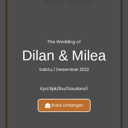
The Wedding of
Dilan & Milea
Sabtu, 1 Desember 2022
Kpd Bpk/Ibu/Saudara/i
Resepsi
Buka Undangan